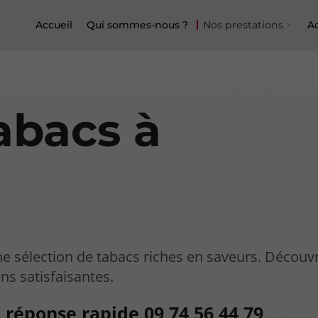
Accueil
Qui sommes-nous ?
Nos prestations
Ac
abacs à
 sélection de tabacs riches en saveurs. Découv
ns satisfaisantes.
 réponse rapide
09 74 56 44 79