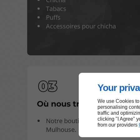
Tabacs
Puffs
Accessoires pour chicha
Your priva
We use Cookies to
Où nous trouver ?
personalising conte
traffic and optimizi
clicking "I Agree" 
Notre boutique est située à
from our providers
Mulhouse.