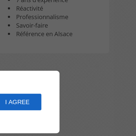
Réactivité
Professionnalisme
Savoir-faire
Référence en Alsace
I AGREE