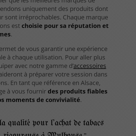
ner que les meilleures marques de
 vendons uniquement des produits dont
heur sont irréprochables. Chaque marque
yons est
choisie pour sa réputation et
ômes
.
ermet de vous garantir une expérience
e à chaque utilisation. Pour aller plus
quiper avec notre gamme d’
accessoires
 aideront à préparer votre session dans
ons. En tant que référence en Alsace,
ge à vous fournir
des produits fiables
os moments de convivialité
.
la qualité pour l'achat de tabacs
on rigoureuse à Mulhouse.