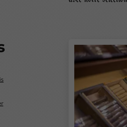
s
is
er