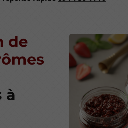
n de
arômes
 à