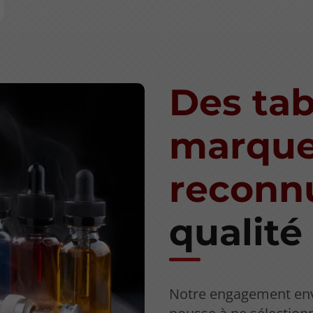
Des ta
marqu
reconn
qualité
Notre engagement enve