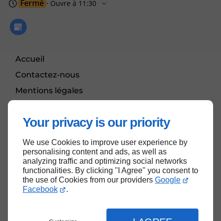
Fermé
⋅ Ouvre à 11:30
Accueil
Contactez-nous
Mentions légales
Plan du site
Your privacy is our priority
We use Cookies to improve user experience by
Haut de page
personalising content and ads, as well as
analyzing traffic and optimizing social networks
functionalities. By clicking "I Agree" you consent to
the use of Cookies from our providers
Google
Facebook
.