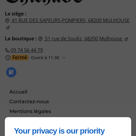
Le siège :
41 RUE DES SAPEURS-POMPIERS,
68200
MULHOUSE
La boutique :
51 rue de Soultz,
68200
Mulhouse
09 74 56 44 79
Fermé
⋅ Ouvre à 11:30
Accueil
Contactez-nous
Mentions légales
Plan du site
Your privacy is our priority